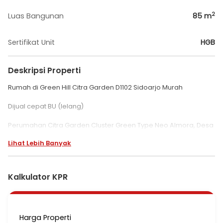
2
Luas Bangunan
85
m
Sertifikat Unit
HGB
Deskripsi Properti
Rumah di Green Hill Citra Garden D1102 Sidoarjo Murah
Dijual cepat BU (lelang)
Perumahan Citra Garden Cluster Green Type Neo Almora, Desa
Sidokepung, Kec. Buduran, Kab. Sidoarjo, Provinsi Jawa Timur
Lihat Lebih Banyak
- (SHGB No. 3578)
- LT 135 LB 83
- Limit Lelang
Kalkulator KPR
- harga 700.000.000
cash
blm tax n bia
Harga Properti