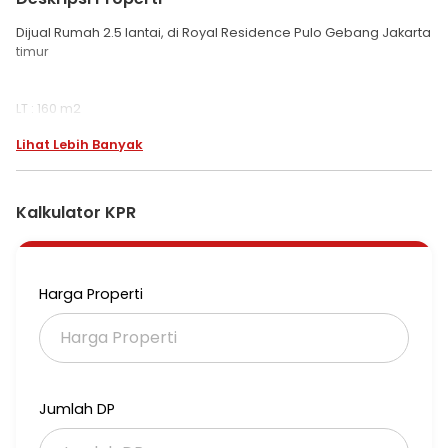
Dijual Rumah 2.5 lantai, di Royal Residence Pulo Gebang Jakarta
timur
LT : 160 m2
LB :250 m2
Lihat Lebih Banyak
2.5 lantai
KT : 4+1
Km : 2+1
Gudang
Kalkulator KPR
Listrik 2.200 watt
Air PAM
Carport 2 mobil
Semi furnish
Harga Properti
Kitchenset granit
Taman
Row jalan luas muat 4 mobil
Harga 2.9 M (BU)
Jumlah DP
2lhM3l
RA 10