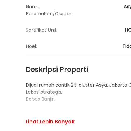
Nama
As
Perumahan/Cluster
Sertifikat Unit
H
Hoek
Tid
Deskripsi Properti
Dijual rumah cantik 2lt, cluster Asya, Jakarta
Lokasi strategis.
Bebas Banjir.
LT 98m (7x14m).
LB 78m( 2lantai).
Lihat Lebih Banyak
KT 3.