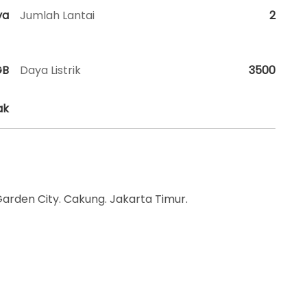
ya
Jumlah Lantai
2
GB
Daya Listrik
3500
ak
 Garden City. Cakung. Jakarta Timur.