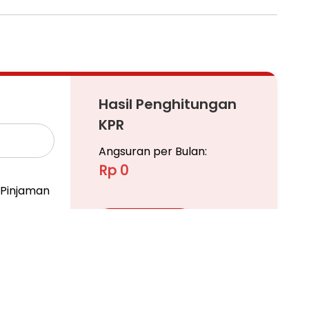
tor).
Hasil Penghitungan
KPR
Angsuran per Bulan:
Rp 0
Pinjaman
Ajukan KPR
Pelajari KPR Lebih Lanjut