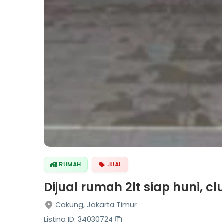
RUMAH
JUAL
Dijual rumah 2lt siap huni, c
Cakung, Jakarta Timur
Listing ID: 34030724