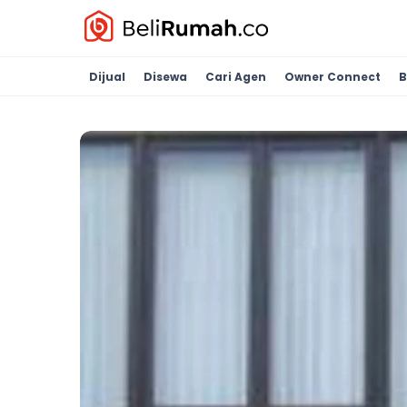
Dijual
Disewa
Cari Agen
Owner Connect
B