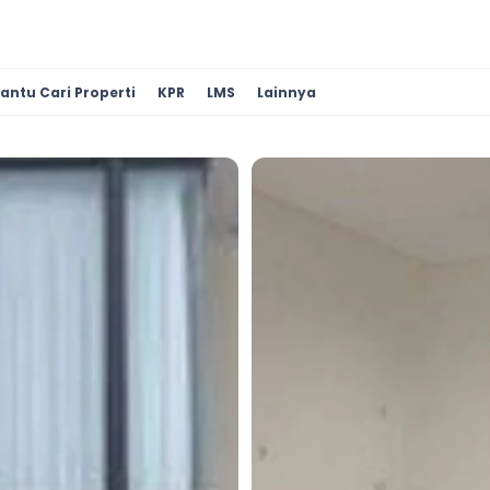
antu Cari Properti
KPR
LMS
Lainnya