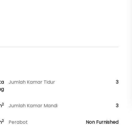
ta
Jumlah Kamar Tidur
3
ng
2
m
Jumlah Kamar Mandi
3
2
m
Perabot
Non Furnished