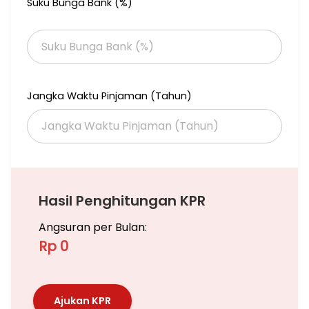
Suku Bunga Bank (%)
mewah custom model votti sliding door,
6. Kamar tamu di bwh sudah full frame+ranjang+ side table,
7. Ruang tamu sudah ada sofabed + sudah dekor wallpanel
pvc, ada side table, tv table jg tinggal bw tv sendiri.
LyjieM2 RA
Harga jual Rp 2,2 M nego
Jangka Waktu Pinjaman (Tahun)
Hasil Penghitungan KPR
Angsuran per Bulan:
Rp 0
Ajukan KPR