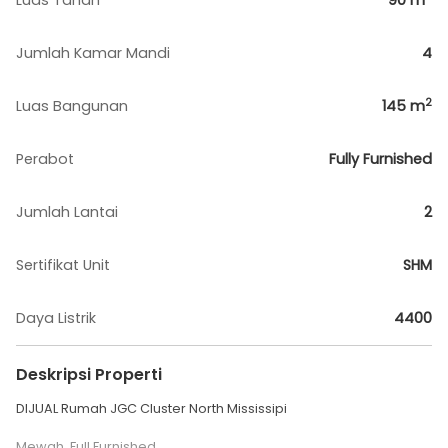
Luas Tanah
90
m
Jumlah Kamar Mandi
4
2
Luas Bangunan
145
m
Perabot
Fully Furnished
Jumlah Lantai
2
Sertifikat Unit
SHM
Daya Listrik
4400
Deskripsi Properti
DIJUAL Rumah JGC Cluster North Mississipi
Mewah, Full Furnished,