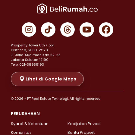
Properti Dijual di Jakarta Pusat >
Properti Dijual di Cempaka Putih >
Properti Dijual di Gambir >
Properti Dijual di Johar Baru >
Properti Dijual di Kemayoran >
Prosperity Tower 8th Floor
Properti Dijual di Menteng >
District 8, SCBD Lot 28
Properti Dijual di Senen >
JI. Jend. Sudirman Kav. 52-53
Jakarta Selatan 12190
Properti Dijual di Tanah Abang >
Telp: 021-38959193
Properti Dijual di Cikini >
Properti Dijual di Kramat >
Lihat di Google Maps
Properti Dijual di Pasar Baru >
Properti Dijual di Bendungan Hilir >
© 2026 - PT Real Estate Teknologi. All rights reserved.
Properti Dijual di Jakarta Selatan >
Properti Dijual di Cilandak >
PERUSAHAAN
Properti Dijual di Lebak Bulus >
Syarat & Ketentuan
Kebijakan Privasi
Properti Dijual di Gandaria Selatan >
Properti Dijual di Pondok Labu >
Komunitas
Berita Properti