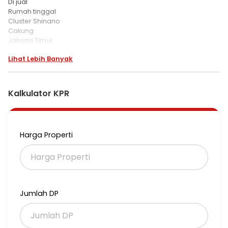
Di jual
Rumah tinggal
Cluster Shinano
Cakung
Jakarta Timur
Lihat Lebih Banyak
LT 6 x 15 (90m2)
LB 69m2.
KT 3 + 1
KM 2
Kalkulator KPR
Listrik 2200
Air PAM
Ppjb siap AJB
Harga 1.7 M (nego)
Harga Properti
JjoM2JGC05
Jumlah DP