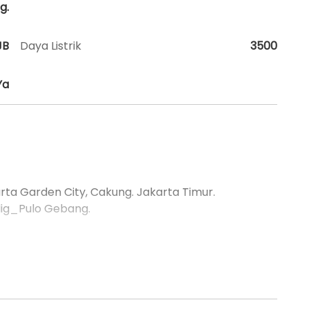
g.
JB
Daya Listrik
3500
Ya
rta Garden City, Cakung. Jakarta Timur.
adig_Pulo Gebang.