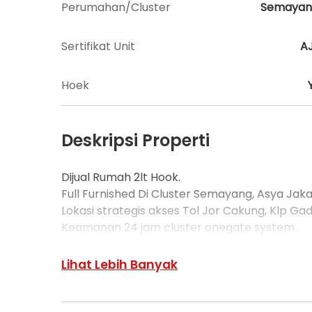
Perumahan/Cluster
Semayan
Sertifikat Unit
A
Hoek
Deskripsi Properti
Dijual Rumah 2lt Hook.
Full Furnished Di Cluster Semayang, Asya Jaka
Lokasi strategis akses Tol Jor Cakung, Klp G
Keamanan 24 jam cluster onegate system.
Bebas Banjir.
Lihat Lebih Banyak
Hadap Utara.
LT 168 m (12 x 14m).
LB 147 m (2 Lantai).