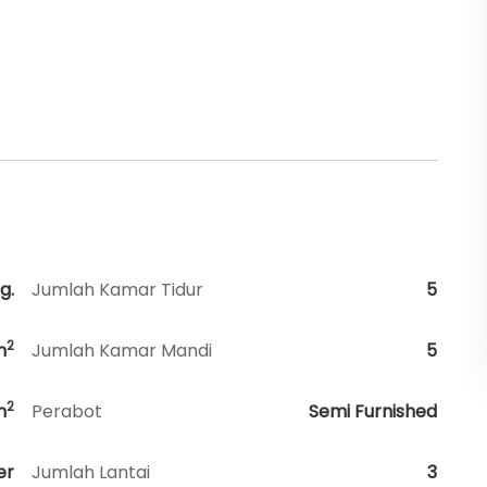
g.
Jumlah Kamar Tidur
5
2
m
Jumlah Kamar Mandi
5
2
m
Perabot
Semi Furnished
er
Jumlah Lantai
3