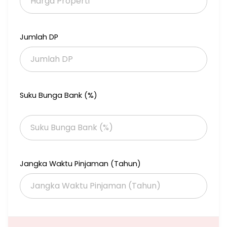
Harga jual : 6.5M nego
By owner
#mri & ysu
Jumlah DP
Suku Bunga Bank (%)
Jangka Waktu Pinjaman (Tahun)