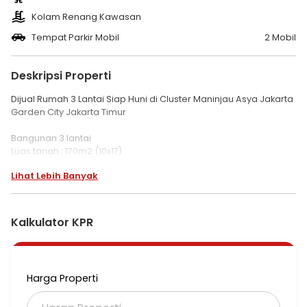
Kolam Renang Kawasan
Tempat Parkir Mobil
2 Mobil
Deskripsi Properti
Dijual Rumah 3 Lantai Siap Huni di Cluster Maninjau Asya Jakarta
Garden City Jakarta Timur
Bangunan 3 lantai
Luas tanah : 170m2 (10x17)
Luas Bangunan : 218m2
Lihat Lebih Banyak
Kamar tidur : 4+1
Kamar mandi : 4+1
Carport : 2
Garasi : 1
Kalkulator KPR
Listrik : 3500 watt
Sertifikat : PPJB
Fasilitas dalam cluster : kolam renang, children playground,
Harga Properti
basket ball court, yoga lawn, barbeque area, taman