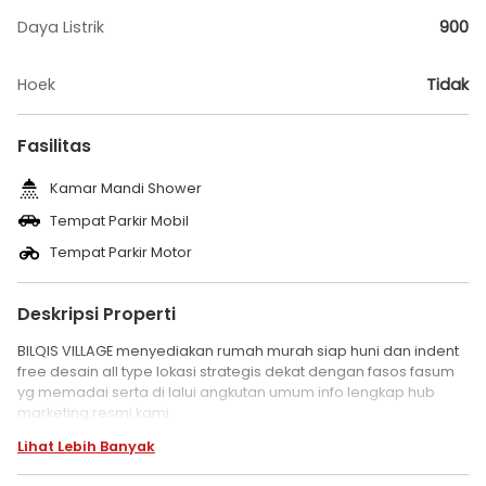
Daya Listrik
900
Hoek
Tidak
Fasilitas
Kamar Mandi Shower
Tempat Parkir Mobil
Tempat Parkir Motor
Deskripsi Properti
BILQIS VILLAGE menyediakan rumah murah siap huni dan indent
free desain all type lokasi strategis dekat dengan fasos fasum
yg memadai serta di lalui angkutan umum info lengkap hub
marketing resmi kami
Lihat Lebih Banyak