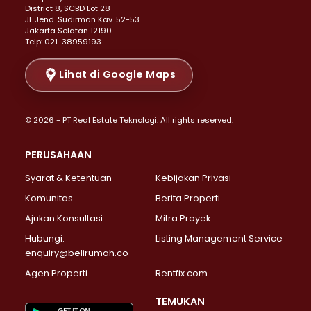
Properti Dijual di Menteng >
District 8, SCBD Lot 28
Properti Dijual di Senen >
JI. Jend. Sudirman Kav. 52-53
Jakarta Selatan 12190
Properti Dijual di Tanah Abang >
Telp: 021-38959193
Properti Dijual di Cikini >
Properti Dijual di Kramat >
Lihat di Google Maps
Properti Dijual di Pasar Baru >
Properti Dijual di Bendungan Hilir >
© 2026 - PT Real Estate Teknologi. All rights reserved.
Properti Dijual di Jakarta Selatan >
Properti Dijual di Cilandak >
PERUSAHAAN
Properti Dijual di Lebak Bulus >
Syarat & Ketentuan
Kebijakan Privasi
Properti Dijual di Gandaria Selatan >
Properti Dijual di Pondok Labu >
Komunitas
Berita Properti
Properti Dijual di Cipete Selatan >
Ajukan Konsultasi
Mitra Proyek
Properti Dijual di Jagakarsa >
Hubungi:
Listing Management Service
Properti Dijual di Lenteng Agung >
enquiry@belirumah.co
Properti Dijual di Senayan >
Agen Properti
Rentfix.com
Properti Dijual di Pondok Pinang >
Properti Dijual di Kebayoran Lama >
TEMUKAN