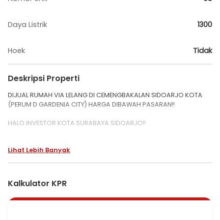
Daya Listrik
1300
Hoek
Tidak
Deskripsi Properti
DIJUAL RUMAH VIA LELANG DI CEMENGBAKALAN SIDOARJO KOTA
(PERUM D GARDENIA CITY) HARGA DIBAWAH PASARAN!!
HALO INVESTOR KOTA SURABAYA SIDOARJO!!
LELANG RUMAH KPKNL HARGA MIRING, LEGAL, AMAN!
Lihat Lebih Banyak
PROPERTI INCARAN BANYAK INVESTOR. COCOK BUAT KAMU YANG
NGGAK MAU KETINGGALAN PELUANG EMAS!
Kalkulator KPR
PERUMAHAN D GARDENIA CITY 1/08
DS/KEL. CEMENBAKALAN KEC. SIDOARJO
LUAS TANAH : 91 M2
SHM 379