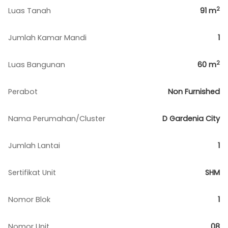
2
Luas Tanah
91
m
Jumlah Kamar Mandi
1
2
Luas Bangunan
60
m
Perabot
Non Furnished
Nama Perumahan/Cluster
D Gardenia City
Jumlah Lantai
1
Sertifikat Unit
SHM
Nomor Blok
1
Nomor Unit
08