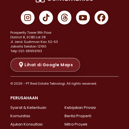
Properti Dijual di Cempaka Putih >
Properti Dijual di Gambir >
Properti Dijual di Johar Baru >
Properti Dijual di Kemayoran >
Prosperity Tower 8th Floor
Properti Dijual di Menteng >
District 8, SCBD Lot 28
Properti Dijual di Senen >
JI. Jend. Sudirman Kav. 52-53
Jakarta Selatan 12190
Properti Dijual di Tanah Abang >
Telp: 021-38959193
Properti Dijual di Cikini >
Properti Dijual di Kramat >
Lihat di Google Maps
Properti Dijual di Pasar Baru >
Properti Dijual di Bendungan Hilir >
© 2026 - PT Real Estate Teknologi. All rights reserved.
Properti Dijual di Jakarta Selatan >
Properti Dijual di Cilandak >
PERUSAHAAN
Properti Dijual di Lebak Bulus >
Syarat & Ketentuan
Kebijakan Privasi
Properti Dijual di Gandaria Selatan >
Properti Dijual di Pondok Labu >
Komunitas
Berita Properti
Properti Dijual di Cipete Selatan >
Ajukan Konsultasi
Mitra Proyek
Properti Dijual di Jagakarsa >