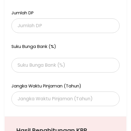
* Fasilitas Security 24 jam ada CCTV (bisa akses di HP)
* Bebas banjir
Jumlah DP
* 5 menit ke RS. Pertamina, RS. Islam, RS. Yarsi, Siloam Hospital
* 50m ke Indomaret, Alfamart, Alfamidi & Apotek 24 jam
* 500m menuju ke-3 pintu tol
#MRNM2
Hrg Jual : 5,5 M / nego
Suku Bunga Bank (%)
Hub:Lydia Jie
Tlp /wa 0878 7006 7888
Jangka Waktu Pinjaman (Tahun)
Hasil Penghitungan KPR