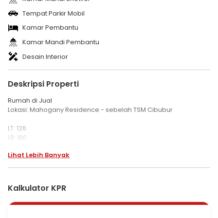
Tempat Parkir Mobil
Kamar Pembantu
Kamar Mandi Pembantu
Desain Interior
Deskripsi Properti
Rumah di Jual
Lokasi: Mahogany Residence - sebelah TSM Cibubur
LT: 126
LB: 180
Lantai 1: Ruang tamu, kamar tdr ART, kamar mandi ART, Kamar
Lihat Lebih Banyak
mandi/toilet tamu, ruang makan dan dapur, carport utk 1 mbl
Lantai 2: 3 kamar tidur, 2 kamar mandi, balkon depan, ruang cuci
jemur.
Kalkulator KPR
Bangunan bukan standard sudah full renovasi.
Harga 2,3 M nego