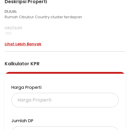
Deskripsi Properti
DIJUAL
Rumah Cibubur Country cluster terdepan
Lt90/Lb60
2BR
Listrik :2200 w
Lihat Lebih Banyak
SHM
One Gate Security System
Parkiran muat untuk 2 Mobil
Canopy depan & Belakang (Untuk
Kalkulator KPR
Jemuran)
Sumur Bor.
Call
Harga Properti
*Harga 900juta Nego*
*IndahVA GP Cibubur*
*IVA320*
Jumlah DP