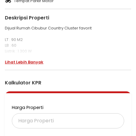
Tempat Parkir Motor
Deskripsi Properti
Dijual Rumah Cibubur Country Cluster favorit
LT : 90 M2
LB : 60
Listrik : 1.300 W
2 Kamar Tidur
Lihat Lebih Banyak
1 ruang Gudang
1 Kamar Mandi
Pompa Air
Kalkulator KPR
SHM
Harga 725 jt nego
Ind050226
Harga Properti