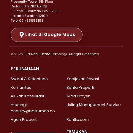
Prosperity Tower 8th Floor
Properti Dijual di Menteng >
District 8, SCBD Lot 28
Properti Dijual di Senen >
JI. Jend. Sudirman Kav. 52-53
Jakarta Selatan 12190
Properti Dijual di Tanah Abang >
Telp: 021-38959193
Properti Dijual di Cikini >
Properti Dijual di Kramat >
Lihat di Google Maps
Properti Dijual di Pasar Baru >
Properti Dijual di Bendungan Hilir >
© 2026 - PT Real Estate Teknologi. All rights reserved.
Properti Dijual di Jakarta Selatan >
Properti Dijual di Cilandak >
PERUSAHAAN
Properti Dijual di Lebak Bulus >
Syarat & Ketentuan
Kebijakan Privasi
Properti Dijual di Gandaria Selatan >
Properti Dijual di Pondok Labu >
Komunitas
Berita Properti
Properti Dijual di Cipete Selatan >
Ajukan Konsultasi
Mitra Proyek
Properti Dijual di Jagakarsa >
Hubungi:
Listing Management Service
Properti Dijual di Lenteng Agung >
enquiry@belirumah.co
Properti Dijual di Senayan >
Agen Properti
Rentfix.com
Properti Dijual di Pondok Pinang >
Properti Dijual di Kebayoran Lama >
TEMUKAN