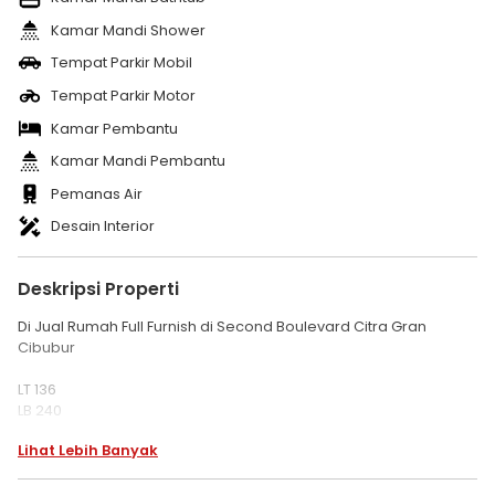
Kamar Mandi Shower
Tempat Parkir Mobil
Tempat Parkir Motor
Kamar Pembantu
Kamar Mandi Pembantu
Pemanas Air
Desain Interior
Deskripsi Properti
Di Jual Rumah Full Furnish di Second Boulevard Citra Gran
Cibubur
LT 136
LB 240
kt 3+1
Lihat Lebih Banyak
km 2+1
Gudang , Ruang Jemur dan Cuci Luas
2 lantai full wallpaper korea