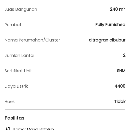
2
Luas Bangunan
240
m
Perabot
Fully Furnished
Nama Perumahan/Cluster
citragran cibubur
Jumlah Lantai
2
Sertifikat Unit
SHM
Daya Listrik
4400
Hoek
Tidak
Fasilitas
Kamar Mandi Bathtub