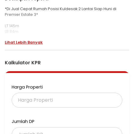
*Di Jual Cepat Rumah Posisi Kuldesak 2 Lantai Siap Huni di
Premier Estate 3*
LT 145m
LB 84m
(85 x 11.5 x 15)
Lihat Lebih Banyak
SHM
KT 3
KM 2
Listrik 2200
Kalkulator KPR
Air Pam
Hadap utara
Carpot 2 mobil
Bonus 3AC
Harga Properti
Selling Point :
100m ke Sport Club, Row jalan depan 8m.
*Harga 2.250M nego*
Atn131 gpcbbr
Jumlah DP