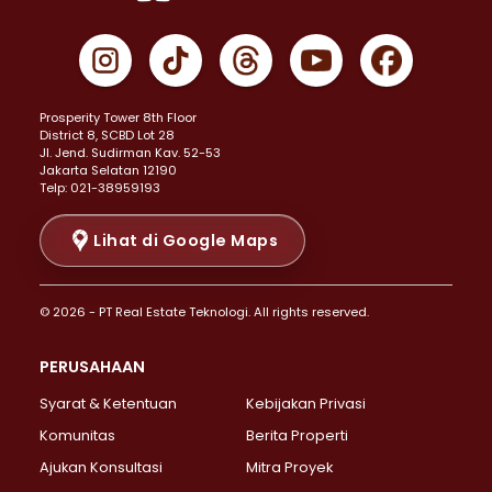
Properti Dijual di Cempaka Putih >
Properti Dijual di Gambir >
Properti Dijual di Johar Baru >
Properti Dijual di Kemayoran >
Prosperity Tower 8th Floor
Properti Dijual di Menteng >
District 8, SCBD Lot 28
Properti Dijual di Senen >
JI. Jend. Sudirman Kav. 52-53
Jakarta Selatan 12190
Properti Dijual di Tanah Abang >
Telp: 021-38959193
Properti Dijual di Cikini >
Properti Dijual di Kramat >
Lihat di Google Maps
Properti Dijual di Pasar Baru >
Properti Dijual di Bendungan Hilir >
© 2026 - PT Real Estate Teknologi. All rights reserved.
Properti Dijual di Jakarta Selatan >
Properti Dijual di Cilandak >
PERUSAHAAN
Properti Dijual di Lebak Bulus >
Syarat & Ketentuan
Kebijakan Privasi
Properti Dijual di Gandaria Selatan >
Properti Dijual di Pondok Labu >
Komunitas
Berita Properti
Properti Dijual di Cipete Selatan >
Ajukan Konsultasi
Mitra Proyek
Properti Dijual di Jagakarsa >