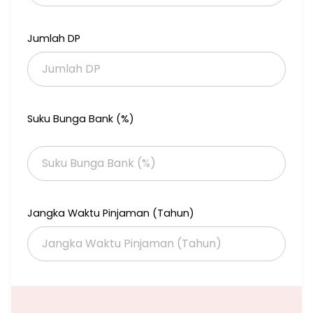
Include :
Taman
Water Heather
Jumlah DP
AC
Hordeng
Kitchen set
Kompor tanam
Selling Point :
Suku Bunga Bank (%)
One Gate System
Security 24 Jam
10 Menit Ke Tol Andara, Brigif
Dekat Sekolah Swasta & Negeri
Dekat Sentral Kuliner & Bisnis
Bebas Banjir
Jangka Waktu Pinjaman (Tahun)
Harga : 2,3 M Nego
More Info : Hub Rendra Ridhoy Bagus 0813-1978-1700
Fast respon via wa irpn
Meeting Point : Masjid Nurul Jihad Jl.Sadar Raya