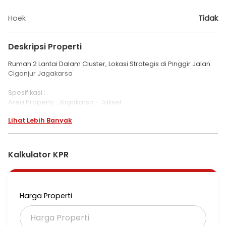
Hoek
Tidak
Deskripsi Properti
Rumah 2 Lantai Dalam Cluster, Lokasi Strategis di Pinggir Jalan
Ciganjur Jagakarsa
Spesifikasi :
Area Property : Jagakarsa - Jaksel
Bangunan : 2 Lantai Semi Furnish
Lihat Lebih Banyak
Luas Tanah : 104 m2
Luas Bangunan : 180 m2
Kamar Tidur : 4
Kamar Mandi : 4
Kalkulator KPR
Carpot : 1 Mobil
Garasi : 1 Mobil
Listrik : 3.500 Watt
Sumber Air : Jetpump
Harga Properti
Hadap :Barat
Bangunan Th : 2022