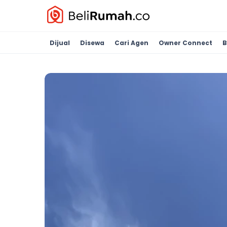
Dijual
Disewa
Cari Agen
Owner Connect
B