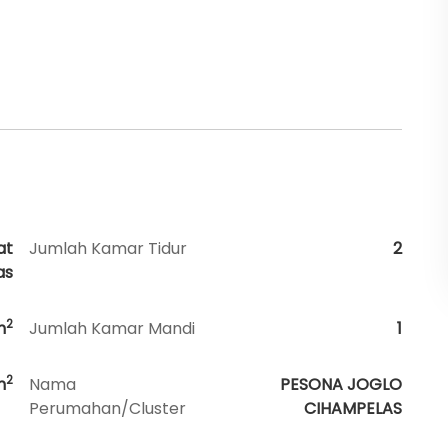
at
Jumlah Kamar Tidur
2
as
2
m
Jumlah Kamar Mandi
1
2
m
Nama
PESONA JOGLO
Perumahan/Cluster
CIHAMPELAS