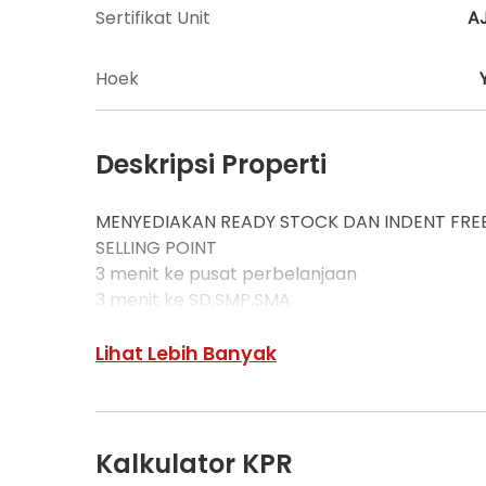
Sertifikat Unit
A
Hoek
Deskripsi Properti
MENYEDIAKAN READY STOCK DAN INDENT FREE
SELLING POINT
3 menit ke pusat perbelanjaan
3 menit ke SD,SMP,SMA
Lihat Lebih Banyak
Kalkulator KPR