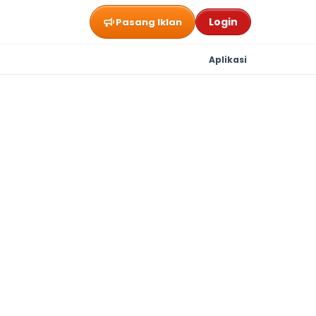
Login
Pasang Iklan
Aplikasi