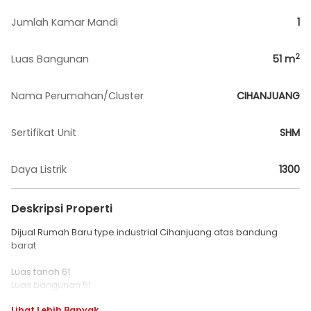
Jumlah Kamar Mandi
1
2
Luas Bangunan
51
m
Nama Perumahan/Cluster
CIHANJUANG
Sertifikat Unit
SHM
Daya Listrik
1300
Deskripsi Properti
Dijual Rumah Baru type industrial Cihanjuang atas bandung
barat
Luas tanah 61
Luas bangunan 51
Kamar tidur 2
Lihat Lebih Banyak