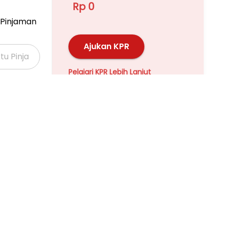
Rp 0
Pinjaman
Ajukan KPR
Pelajari KPR Lebih Lanjut
Properti Dijual di Kalideres >