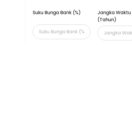
Suku Bunga Bank (%)
Jangka Waktu 
(Tahun)
Properti Dijual
Properti Dijual di Jakarta >
Properti Dijual di Jakarta Barat >
Properti Dijual di Cengkareng >