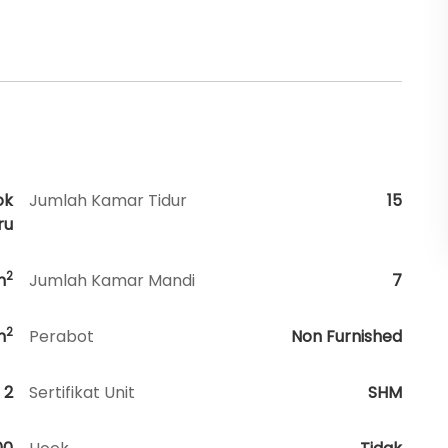
ok
Jumlah Kamar Tidur
15
ru
2
m
Jumlah Kamar Mandi
7
2
m
Perabot
Non Furnished
2
Sertifikat Unit
SHM