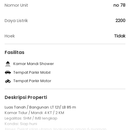
Nomor Unit
no 78
Daya Listrik
2200
Hoek
Tidak
Fasilitas
Kamar Mandi Shower
Tempat Parkir Mobil
Tempat Parkir Motor
Deskripsi Properti
Luas Tanah / Bangunan: LT 121/ LB 85 m
Kamar Tidur / Mandi: 4 KT / 2 KM
Legalitas: SHM / IMB lengkap
Kondisi: Siap huni
Akses: Dekat jalan utama, lingkungan aman & nyaman