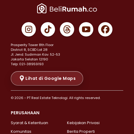
Properti Dijual di Jakarta Pusat >
Properti Dijual di Cempaka Putih >
Properti Dijual di Gambir >
Properti Dijual di Johar Baru >
Properti Dijual di Kemayoran >
Prosperity Tower 8th Floor
Properti Dijual di Menteng >
District 8, SCBD Lot 28
Properti Dijual di Senen >
JI. Jend. Sudirman Kav. 52-53
Jakarta Selatan 12190
Properti Dijual di Tanah Abang >
Telp: 021-38959193
Properti Dijual di Cikini >
Properti Dijual di Kramat >
Lihat di Google Maps
Properti Dijual di Pasar Baru >
Properti Dijual di Bendungan Hilir >
© 2026 - PT Real Estate Teknologi. All rights reserved.
Properti Dijual di Jakarta Selatan >
Properti Dijual di Cilandak >
PERUSAHAAN
Properti Dijual di Lebak Bulus >
Syarat & Ketentuan
Kebijakan Privasi
Properti Dijual di Gandaria Selatan >
Properti Dijual di Pondok Labu >
Komunitas
Berita Properti