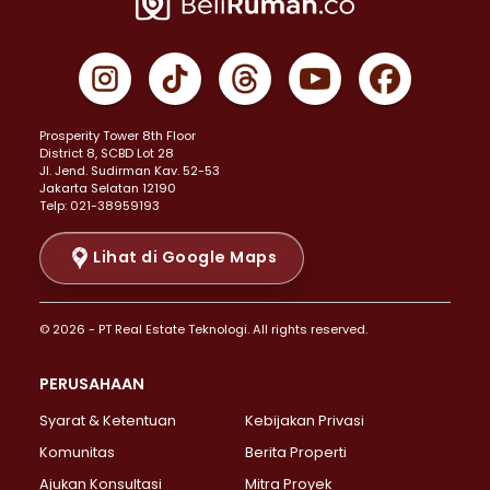
Properti Dijual di Jakarta Pusat >
Properti Dijual di Cempaka Putih >
Properti Dijual di Gambir >
Properti Dijual di Johar Baru >
Properti Dijual di Kemayoran >
Prosperity Tower 8th Floor
Properti Dijual di Menteng >
District 8, SCBD Lot 28
Properti Dijual di Senen >
JI. Jend. Sudirman Kav. 52-53
Jakarta Selatan 12190
Properti Dijual di Tanah Abang >
Telp: 021-38959193
Properti Dijual di Cikini >
Properti Dijual di Kramat >
Lihat di Google Maps
Properti Dijual di Pasar Baru >
Properti Dijual di Bendungan Hilir >
© 2026 - PT Real Estate Teknologi. All rights reserved.
Properti Dijual di Jakarta Selatan >
Properti Dijual di Cilandak >
PERUSAHAAN
Properti Dijual di Lebak Bulus >
Syarat & Ketentuan
Kebijakan Privasi
Properti Dijual di Gandaria Selatan >
Properti Dijual di Pondok Labu >
Komunitas
Berita Properti
Properti Dijual di Cipete Selatan >
Ajukan Konsultasi
Mitra Proyek