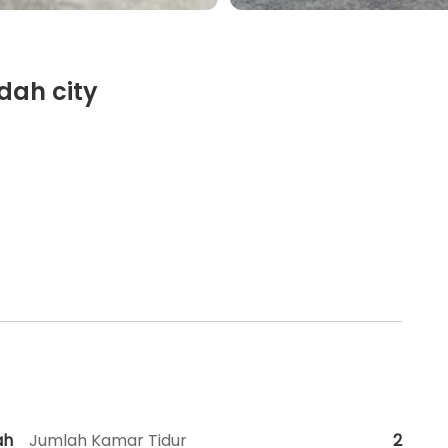
dah city
ah
Jumlah Kamar Tidur
2