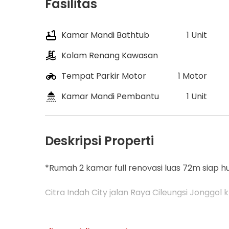
Fasilitas
Kamar Mandi Bathtub
1 Unit
Kolam Renang Kawasan
Tempat Parkir Motor
1 Motor
Kamar Mandi Pembantu
1 Unit
Deskripsi Properti
*Rumah 2 kamar full renovasi luas 72m siap hu
Citra Indah City jalan Raya Cileungsi Jonggol 
Harga : 445 jt cash