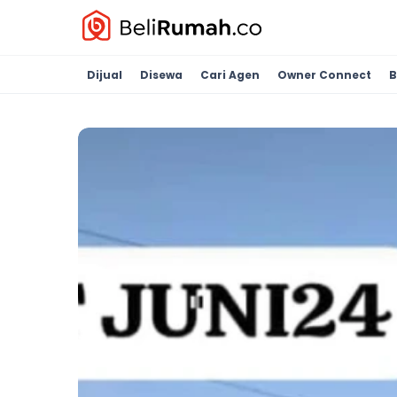
Dijual
Disewa
Cari Agen
Owner Connect
B