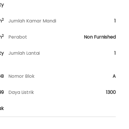
ty
2
m
Jumlah Kamar Mandi
1
2
m
Perabot
Non Furnished
ty
Jumlah Lantai
1
GB
Nomor Blok
A
99
Daya Listrik
1300
ak