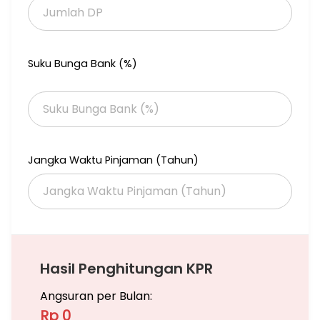
Air Sumur Bor
Listri 2200Watt
Seling point:
Suku Bunga Bank (%)
Dekat Akses Tol Narogong
Dekat Mall Metropolitan
Dekat Perukoan Indomaret Dll
Dekat Sekolah Al Azhar
Harga 1.1 M nepis
Jangka Waktu Pinjaman (Tahun)
(Bisa Cash atau Kpr Bank)
An. 20226
Siapa Cepat Dia Dapat!!
Update
Hasil Penghitungan KPR
Angsuran per Bulan:
Rp 0