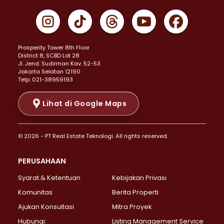
Properti Dijual di Cempaka Putih >
Properti Dijual di Gambir >
Properti Dijual di Johar Baru >
Properti Dijual di Kemayoran >
Prosperity Tower 8th Floor
Properti Dijual di Menteng >
District 8, SCBD Lot 28
Properti Dijual di Senen >
JI. Jend. Sudirman Kav. 52-53
Jakarta Selatan 12190
Properti Dijual di Tanah Abang >
Telp: 021-38959193
Properti Dijual di Cikini >
Properti Dijual di Kramat >
Lihat di Google Maps
Properti Dijual di Pasar Baru >
Properti Dijual di Bendungan Hilir >
© 2026 - PT Real Estate Teknologi. All rights reserved.
Properti Dijual di Jakarta Selatan >
Properti Dijual di Cilandak >
PERUSAHAAN
Properti Dijual di Lebak Bulus >
Syarat & Ketentuan
Kebijakan Privasi
Properti Dijual di Gandaria Selatan >
Properti Dijual di Pondok Labu >
Komunitas
Berita Properti
Properti Dijual di Cipete Selatan >
Ajukan Konsultasi
Mitra Proyek
Properti Dijual di Jagakarsa >
Hubungi:
Listing Management Service