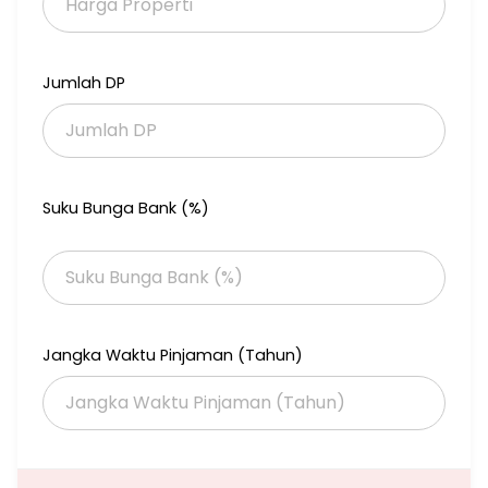
- tol jatikarya ( cimanggis - cibitung ) exit narogong
- japek 2 ( exit burangkeng )
*Harga 1.650M nego*
Jumlah DP
Atn318 gpcbbr
12326
Suku Bunga Bank (%)
Jangka Waktu Pinjaman (Tahun)