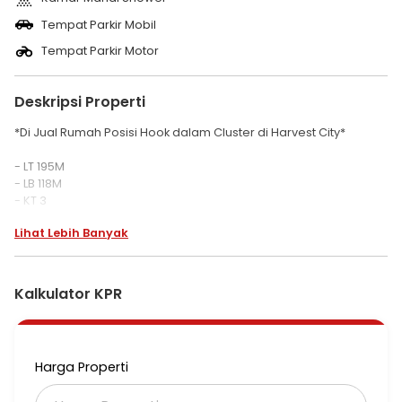
Tempat Parkir Mobil
Tempat Parkir Motor
Deskripsi Properti
*Di Jual Rumah Posisi Hook dalam Cluster di Harvest City*
- LT 195M
- LB 118M
- KT 3
- KM 2
Lihat Lebih Banyak
- Sertifikat : SHM
- Listrik : 2200
- Carport : 2 mobil
- Sumber Air : sumur bor
Kalkulator KPR
- Bangunan menghadap : selatan
- Posisi bangunan Hook
- Bangunan tahun : 2019
Harga Properti
Akses tol :