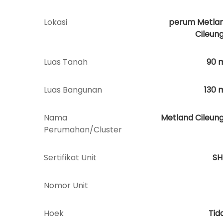
Lokasi
perum Metla
Cileung
Luas Tanah
90
Luas Bangunan
130
Nama
Metland Cileung
Perumahan/Cluster
Sertifikat Unit
S
Nomor Unit
Hoek
Tid