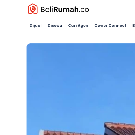
Dijual
Disewa
Cari Agen
Owner Connect
B