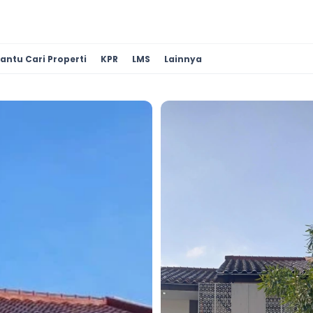
antu Cari Properti
KPR
LMS
Lainnya