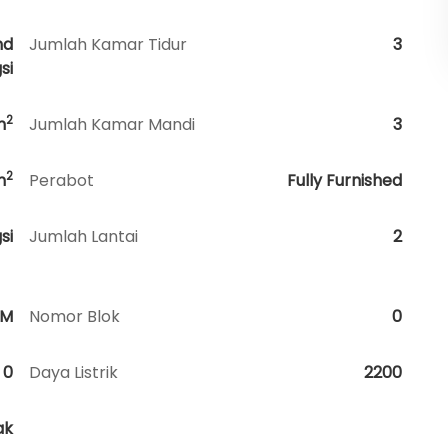
nd
Jumlah Kamar Tidur
3
si
2
m
Jumlah Kamar Mandi
3
2
m
Perabot
Fully Furnished
si
Jumlah Lantai
2
HM
Nomor Blok
0
0
Daya Listrik
2200
ak