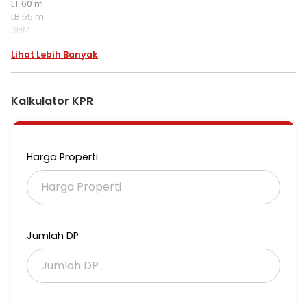
LT 60 m
LB 55 m
SHM
KT 2
Lihat Lebih Banyak
KM 2
Listrik 2200
Air WTP
Kalkulator KPR
*Harga 750jt nego*
Atn135 gpcbbr
Harga Properti
Jumlah DP