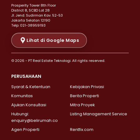
Prosperity Tower 8th Floor
Properti Dijual di Menteng >
District 8, SCBD Lot 28
Properti Dijual di Senen >
JI. Jend. Sudirman Kav. 52-53
Jakarta Selatan 12190
Properti Dijual di Tanah Abang >
Telp: 021-38959193
Properti Dijual di Cikini >
Properti Dijual di Kramat >
Lihat di Google Maps
Properti Dijual di Pasar Baru >
Properti Dijual di Bendungan Hilir >
© 2026 - PT Real Estate Teknologi. All rights reserved.
Properti Dijual di Jakarta Selatan >
Properti Dijual di Cilandak >
PERUSAHAAN
Properti Dijual di Lebak Bulus >
Syarat & Ketentuan
Kebijakan Privasi
Properti Dijual di Gandaria Selatan >
Properti Dijual di Pondok Labu >
Komunitas
Berita Properti
Properti Dijual di Cipete Selatan >
Ajukan Konsultasi
Mitra Proyek
Properti Dijual di Jagakarsa >
Hubungi:
Listing Management Service
Properti Dijual di Lenteng Agung >
enquiry@belirumah.co
Properti Dijual di Senayan >
Agen Properti
Rentfix.com
Properti Dijual di Pondok Pinang >
Properti Dijual di Kebayoran Lama >