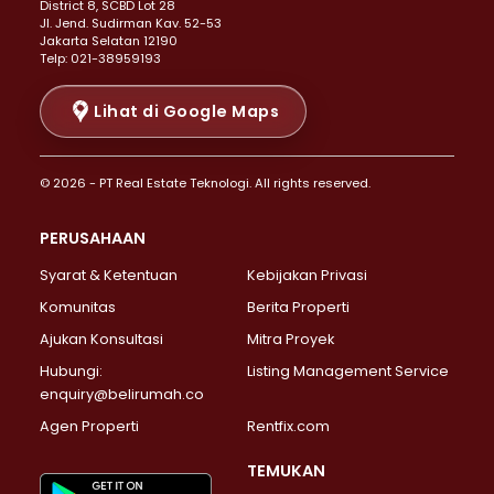
District 8, SCBD Lot 28
Properti Dijual di Senen >
JI. Jend. Sudirman Kav. 52-53
Jakarta Selatan 12190
Properti Dijual di Tanah Abang >
Telp: 021-38959193
Properti Dijual di Cikini >
Properti Dijual di Kramat >
Lihat di Google Maps
Properti Dijual di Pasar Baru >
Properti Dijual di Bendungan Hilir >
© 2026 - PT Real Estate Teknologi. All rights reserved.
Properti Dijual di Jakarta Selatan >
Properti Dijual di Cilandak >
PERUSAHAAN
Properti Dijual di Lebak Bulus >
Syarat & Ketentuan
Kebijakan Privasi
Properti Dijual di Gandaria Selatan >
Properti Dijual di Pondok Labu >
Komunitas
Berita Properti
Properti Dijual di Cipete Selatan >
Ajukan Konsultasi
Mitra Proyek
Properti Dijual di Jagakarsa >
Hubungi:
Listing Management Service
Properti Dijual di Lenteng Agung >
enquiry@belirumah.co
Properti Dijual di Senayan >
Agen Properti
Rentfix.com
Properti Dijual di Pondok Pinang >
Properti Dijual di Kebayoran Lama >
TEMUKAN
Properti Dijual di Kebayoran Baru >