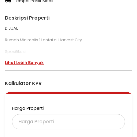
Tempat Parkir Mobil
Deskripsi Properti
DIJUAL
Rumah Minimalis 1 Lantai di Harvest City
Spesifikasi :
Lihat Lebih Banyak
Bangunan 1 lantai
LT. 105 m2
LB. 52 m2
KT. 2
Kalkulator KPR
KM. 1
Carport 1 mobil
Listrik 1300 watt
Dapur (kitchen set)
Harga Properti
AC 1 unit
Air sumur
Semi furnished
Sertipikat HGB
Sudah Renovasi