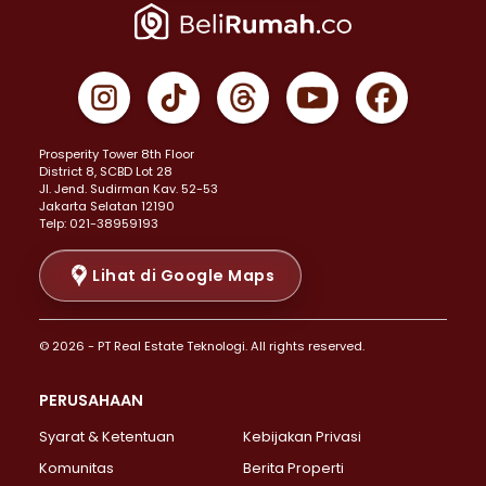
Properti Dijual di Jakarta Pusat >
Properti Dijual di Cempaka Putih >
Properti Dijual di Gambir >
Properti Dijual di Johar Baru >
Properti Dijual di Kemayoran >
Prosperity Tower 8th Floor
Properti Dijual di Menteng >
District 8, SCBD Lot 28
Properti Dijual di Senen >
JI. Jend. Sudirman Kav. 52-53
Jakarta Selatan 12190
Properti Dijual di Tanah Abang >
Telp: 021-38959193
Properti Dijual di Cikini >
Properti Dijual di Kramat >
Lihat di Google Maps
Properti Dijual di Pasar Baru >
Properti Dijual di Bendungan Hilir >
© 2026 - PT Real Estate Teknologi. All rights reserved.
Properti Dijual di Jakarta Selatan >
Properti Dijual di Cilandak >
PERUSAHAAN
Properti Dijual di Lebak Bulus >
Syarat & Ketentuan
Kebijakan Privasi
Properti Dijual di Gandaria Selatan >
Properti Dijual di Pondok Labu >
Komunitas
Berita Properti