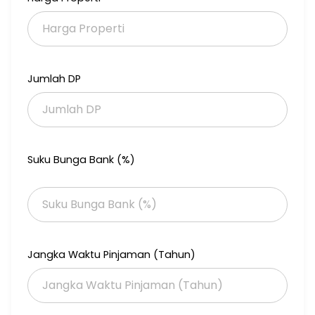
Lokasi terdekat
300meter menuju Pemkot Cimahi
200m kolam renang Ciawitali
500meter Borma Cihanjuang
Dekat pusat perbelanjaan dan sekolah
Jumlah DP
Harga 1,05M ( Nego sampai jadi)
Erlan era inno.
0895384712255
Suku Bunga Bank (%)
Jangka Waktu Pinjaman (Tahun)