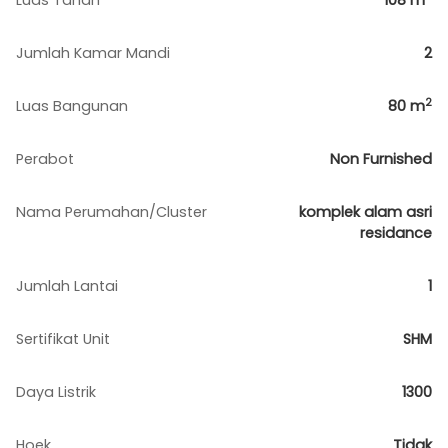
Luas Tanah
108
m
Jumlah Kamar Mandi
2
2
Luas Bangunan
80
m
Perabot
Non Furnished
Nama Perumahan/Cluster
komplek alam asri
residance
Jumlah Lantai
1
Sertifikat Unit
SHM
Daya Listrik
1300
Hoek
Tidak