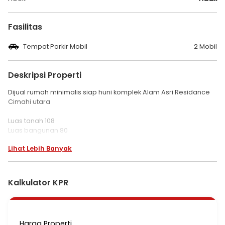
Fasilitas
Tempat Parkir Mobil
2 Mobil
Deskripsi Properti
Dijual rumah minimalis siap huni komplek Alam Asri Residance
Cimahi utara
Luas tanah 108
Luas bangunan 80
Kamar tidur 2
Lihat Lebih Banyak
Kamar mandi 1
Lebar muka ( 6 x 18 )
Carport 2mobil
SHM&IMB
Kalkulator KPR
Air artesis
Listrik 3500watt
Lebar jalan 2 mobil luas
One gate system
Harga Properti