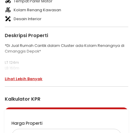
Tempat Parkir Motor
Kolam Renang Kawasan
Desain Interior
Deskripsi Properti
*Di Jual Rumah Cantik dalam Cluster ada Kolam Renangnya di
Cimanggis Depok*
LT 124m
LB 160m
Lantai : 4 lantai dengan rooftop pemandangan kota depok
Lihat Lebih Banyak
Indoor swimming pool
Kamar tidur : 3
Kamar mandi : 2
Sertifikasi : shm on hand
Kalkulator KPR
Furnish : tidak
Lantai : granit
Listrik : 2.200
Air : air sumur, airnya bersih, bisa ternak udang hias d rumah
Harga Properti
Fasilitas :