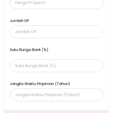
Sistem cluster one gate
Bebas banjir
Jalan perumahan bagus lebar 6 m
Dekat dengan tempat2 ibadah
Jumlah DP
Dekat dengan komplek sekolahan NF, kampus UI, RS Bunda, RS
Brimob, dll
Dekat moll margocity
Dekat pintu toll cimanggis, Cisalak
Dekat stasiun krl pondok cina
Suku Bunga Bank (%)
Selling Point :
Rumah hemat listrik
Banyak ventilasi
Terawat
Air bersih
*Harga: 2,7 M nego*
Jangka Waktu Pinjaman (Tahun)
Atn262 gpcbbr