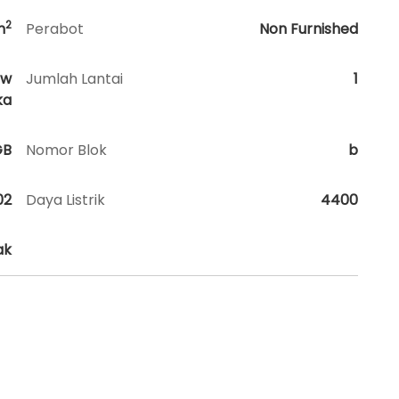
2
m
Perabot
Non Furnished
ew
Jumlah Lantai
1
ka
GB
Nomor Blok
b
02
Daya Listrik
4400
ak