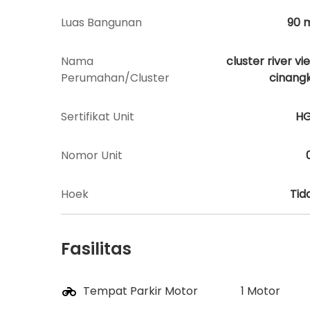
Luas Bangunan
90
Nama
cluster river vi
Perumahan/Cluster
cinang
Sertifikat Unit
H
Nomor Unit
Hoek
Tid
Fasilitas
Tempat Parkir Motor
1 Motor