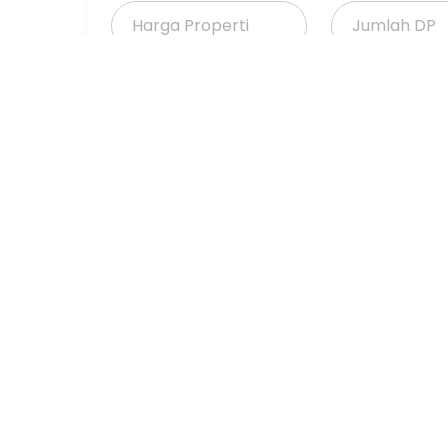
11. Lebar Jalan 5 meter dan sudah dibeton;
12. Akses Mobil dan Motor.
Suku Bunga Bank (%)
Jangka Waktu 
(Tahun)
Properti Dijual
Properti Dijual di Jakarta >