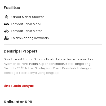
Fasilitas
Kamar Mandi Shower
Tempat Parkir Mobil
Tempat Parkir Motor
Kolam Renang Kawasan
Deskripsi Properti
Dijual cepat Rumah 2 lantai Hoek dalam cluster aman dan
nyaman di Poris Indah, Cipondoh Indah, Kota Tangerang,
Security 24/7. Lokasi Strategis di Pusat Poris Indah dengan
berbagai Fasilitasnya yang lengkap.
Spesifikasi Rumah dijual:
Lihat Lebih Banyak
- Rumah 2 lantai hoek
- SHM, IMB, PBB Lengkap
- Bisa KPR ke semua Bank.
- LT/LB: 96/90 m2
Kalkulator KPR
- Ukuran Tanah 8x12