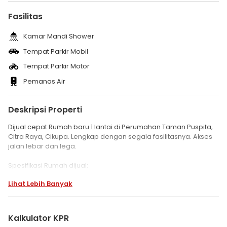
Fasilitas
Kamar Mandi Shower
Tempat Parkir Mobil
Tempat Parkir Motor
Pemanas Air
Deskripsi Properti
Dijual cepat Rumah baru 1 lantai di Perumahan Taman Puspita,
Citra Raya, Cikupa. Lengkap dengan segala fasilitasnya. Akses
jalan lebar dan lega.
Spesifikasi Rumah dijual:
- Rumah 1 lantai
Lihat Lebih Banyak
- LT/LB 90/60 m2
- Ukuran Tanah 6x15 mtr
- SHM, IMB, PBB lengkap
- KT 3 / KM 1
Kalkulator KPR
- Listrik 2200 W