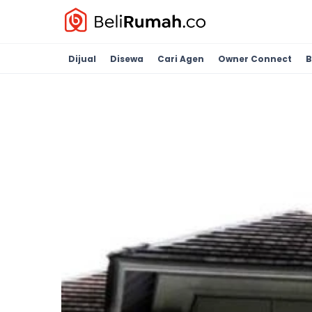
Dijual
Disewa
Cari Agen
Owner Connect
B