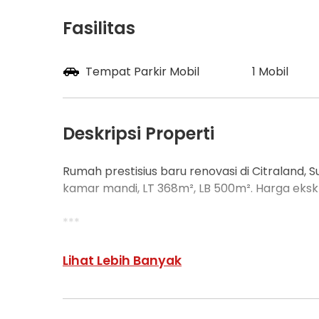
Fasilitas
Tempat Parkir Mobil
1 Mobil
Deskripsi Properti
Rumah prestisius baru renovasi di Citraland, 
kamar mandi, LT 368m², LB 500m². Harga eksklusi
***
Dijual Rumah Diamond Hill Citraland Siap Huni
Lihat Lebih Banyak
Kesempatan terbatas buat Anda dapatkan rum
Citraland, Surabaya.