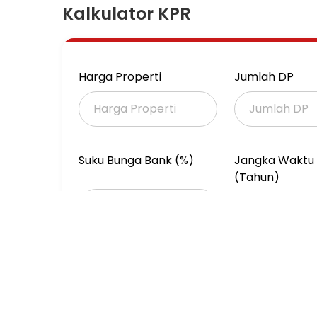
Rumah ini menawarkan lokasi yang strategis se
Kalkulator KPR
segera Anda miliki, utamanya bagi Anda yang 
Kondisi properti ini bagus dan memiliki desa
properti ini. Rumah ini berada di area yang m
Harga Properti
Jumlah DP
Detail Properti ini adalah:
- Kamar Tidur: 4
- Kamar Mandi: 3
Suku Bunga Bank (%)
Jangka Waktu 
- Sertifikat: SHM - Sertifikat Hak Milik
(Tahun)
- Arah Bangunan: Menghadap Selatan
- Kondisi Perabotan: Unfurnished
Tersedia berbagai fasilitas lengkap, seperti:
- Akses Parkir.
- Taman.
- Keamanan 24 jam.