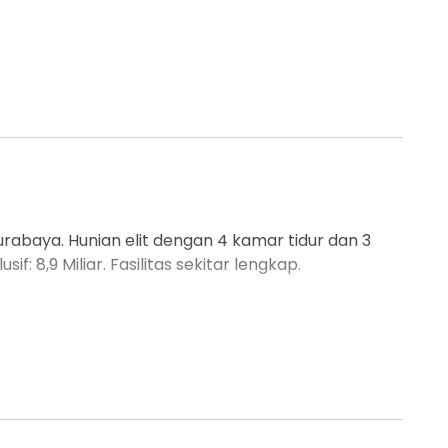
Surabaya. Hunian elit dengan 4 kamar tidur dan 3
f: 8,9 Miliar. Fasilitas sekitar lengkap.
ah nyaman dengan return investasi tinggi di