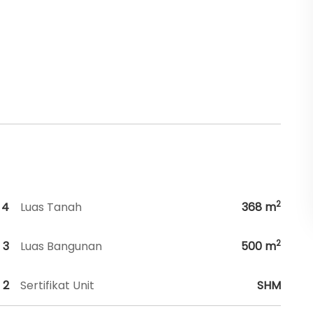
2
4
Luas Tanah
368
m
2
3
Luas Bangunan
500
m
2
Sertifikat Unit
SHM