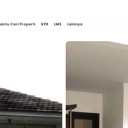
antu Cari Properti
KPR
LMS
Lainnya