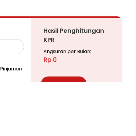
rta memiliki jumlah lantai 2 yang siap untuk
mencari hunian di lokasi yang terjangkau.
in unik yang menambah daya tarik dan estetika
Hasil Penghitungan
udah dijangkau.
KPR
Angsuran per Bulan:
Rp 0
Pinjaman
Ajukan KPR
Pelajari KPR Lebih Lanjut