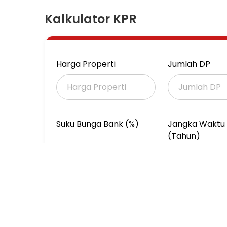
Dekat ke kampus ITB, pusat kota Bandung da
Kalkulator KPR
Harga start 2 Milyaran saja
Yuk segera jadwalkan surveynya ke:
Harga Properti
Jumlah DP
Susi
Langsung klik tombol WhatsApp nya yaaa
Suku Bunga Bank (%)
Jangka Waktu 
(Tahun)