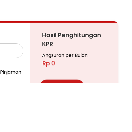
n Destinasi wisata Dago Lembang
Hasil Penghitungan
KPR
Angsuran per Bulan:
Rp 0
Pinjaman
Ajukan KPR
Pelajari KPR Lebih Lanjut