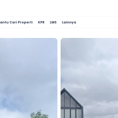
antu Cari Properti
KPR
LMS
Lainnya