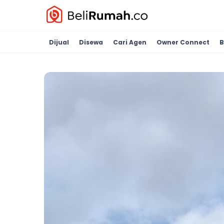
Dijual
Disewa
Cari Agen
Owner Connect
B