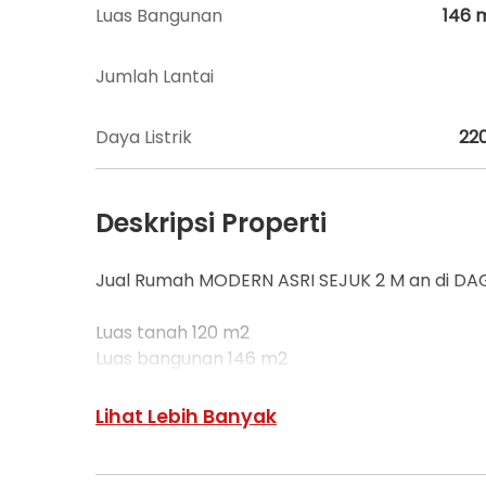
Luas Bangunan
146
Jumlah Lantai
Daya Listrik
22
Deskripsi Properti
Jual Rumah MODERN ASRI SEJUK 2 M an di D
Luas tanah 120 m2
Luas bangunan 146 m2
3 kamar tidur
Legalitas lengkap dan aman
Lihat Lebih Banyak
View Cantik (Lembah dan City View)