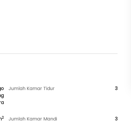
go
Jumlah Kamar Tidur
3
ng
ra
2
m
Jumlah Kamar Mandi
3