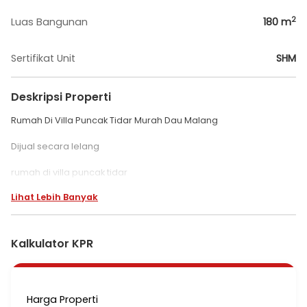
2
Luas Bangunan
180
m
Sertifikat Unit
SHM
Deskripsi Properti
Rumah Di Villa Puncak Tidar Murah Dau Malang
Dijual secara lelang
rumah di villa puncak tidar
Lihat Lebih Banyak
2 Lantai
LT 161
shm
Kalkulator KPR
harga 1,69 m
cash
blm tax n bia
Harga Properti