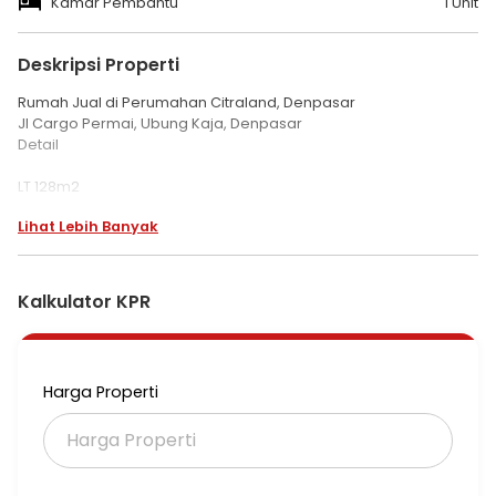
Kamar Pembantu
1 Unit
Deskripsi Properti
Rumah Jual di Perumahan Citraland, Denpasar
Jl Cargo Permai, Ubung Kaja, Denpasar
Detail
LT 128m2
LB 152m2
Lihat Lebih Banyak
Hadap Utara
2 lantai
Fasilitas
Listrik 5500watt
Kalkulator KPR
AC 2 unit
PAM
SHM
IMB
Harga Properti
Kamar tidur 3+1
Kamar mandi 2+1
Carport 1 mobil
Ruang tamu, ruang keluarga, taman, teras, gudang, dapur
Harga 2,8M