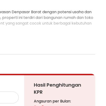
kawasan Denpasar Barat dengan potensi usaha dan
, properti ini terdiri dari bangunan rumah dan toko
ment yang sangat cocok untuk berbagai kebutuhan
 serta lebar depan yang ideal, properti ini
 mudah dijangkau.
ng, kantor, workshop, maupun hunian keluarga
Hasil Penghitungan
KPR
Angsuran per Bulan: