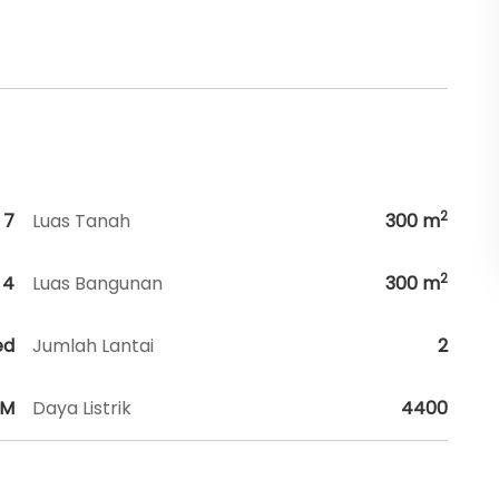
2
7
Luas Tanah
300
m
2
4
Luas Bangunan
300
m
ed
Jumlah Lantai
2
HM
Daya Listrik
4400