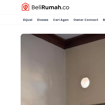
Dijual
Disewa
Cari Agen
Owner Connect
B