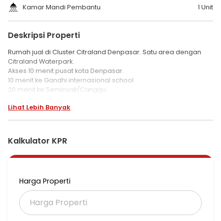
Kamar Mandi Pembantu
1 Unit
Deskripsi Properti
Rumah jual di Cluster Citraland Denpasar. Satu area dengan
Citraland Waterpark.
Akses 10 menit pusat kota Denpasar.
10 menit ke Gandhi internasional school
20 menit ke Seminyak/Canggu
Lihat Lebih Banyak
LT 128m2
LB 152 m2
Hadap Utara
Kalkulator KPR
2 lantai
One gate security system
Listrik 2500 watt
Harga Properti
PDAM
Semi furnish
SHM
IMB