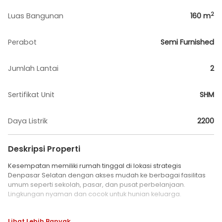
2
Luas Bangunan
160
m
Perabot
Semi Furnished
Jumlah Lantai
2
Sertifikat Unit
SHM
Daya Listrik
2200
Deskripsi Properti
Kesempatan memiliki rumah tinggal di lokasi strategis
Denpasar Selatan dengan akses mudah ke berbagai fasilitas
umum seperti sekolah, pasar, dan pusat perbelanjaan.
Lingkungan nyaman dan cocok untuk hunian keluarga.
Lokasi:
Lihat Lebih Banyak