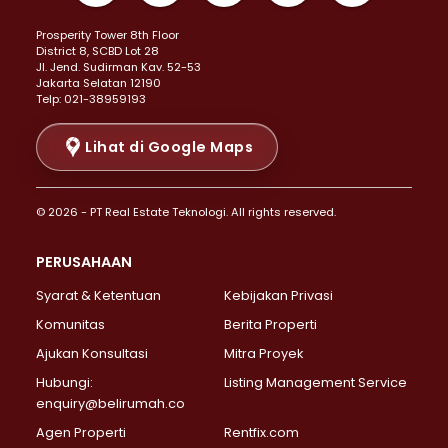
Properti Dijual di Kemayoran >
Prosperity Tower 8th Floor
Properti Dijual di Menteng >
District 8, SCBD Lot 28
Properti Dijual di Senen >
JI. Jend. Sudirman Kav. 52-53
Jakarta Selatan 12190
Properti Dijual di Tanah Abang >
Telp: 021-38959193
Properti Dijual di Cikini >
Properti Dijual di Kramat >
Lihat di Google Maps
Properti Dijual di Pasar Baru >
Properti Dijual di Bendungan Hilir >
© 2026 - PT Real Estate Teknologi. All rights reserved.
Properti Dijual di Jakarta Selatan >
Properti Dijual di Cilandak >
PERUSAHAAN
Properti Dijual di Lebak Bulus >
Syarat & Ketentuan
Kebijakan Privasi
Properti Dijual di Gandaria Selatan >
Properti Dijual di Pondok Labu >
Komunitas
Berita Properti
Properti Dijual di Cipete Selatan >
Ajukan Konsultasi
Mitra Proyek
Properti Dijual di Jagakarsa >
Hubungi:
Listing Management Service
Properti Dijual di Lenteng Agung >
enquiry@belirumah.co
Properti Dijual di Senayan >
Agen Properti
Rentfix.com
Properti Dijual di Pondok Pinang >