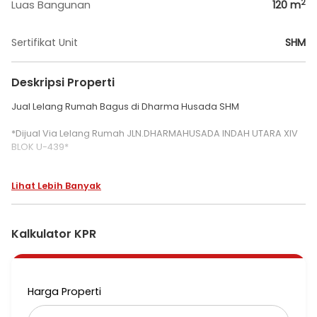
2
Luas Bangunan
120
m
Sertifikat Unit
SHM
Deskripsi Properti
Jual Lelang Rumah Bagus di Dharma Husada SHM
*Dijual Via Lelang Rumah JLN.DHARMAHUSADA INDAH UTARA XIV
BLOK U-439*
*Tanggal Lelang : 10 Desember*
Lihat Lebih Banyak
*Lokasi : Surabaya kota*
* Cash only
* Hanya viewing dari depan
Kalkulator KPR
* Harga belum termasuk biaya - biaya dan merupakan limit
dasar awal
Luas Tanah. 168m2
Harga Properti
Luas Bangunan. +/- 120m2 (1 lantai)
3KT 2KM