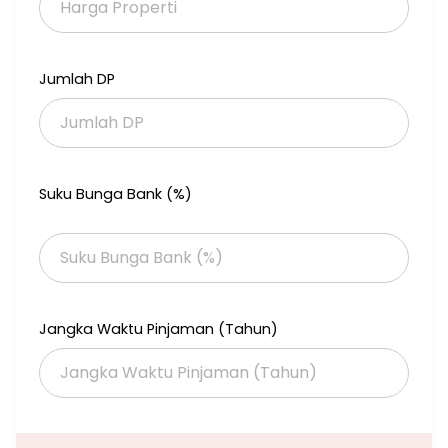
Row jalan : 2 mobil
Listrik :2200
SHM : 2611
*Kel/desa : Mulyorejo*
Jumlah DP
*Kec: mulyorejo*
*Limit Lelang Awal : 1.396.000.000*belum termasuk dengan biaya
- biaya semua nya*
Suku Bunga Bank (%)
Jangka Waktu Pinjaman (Tahun)