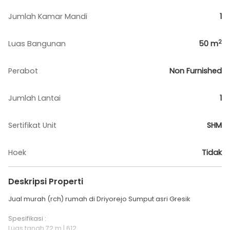
Jumlah Kamar Mandi
1
2
Luas Bangunan
50
m
Perabot
Non Furnished
Jumlah Lantai
1
Sertifikat Unit
SHM
Hoek
Tidak
Deskripsi Properti
Jual murah (rch) rumah di Driyorejo Sumput asri Gresik
Spesifikasi :
Luas tanah 72 m | 612