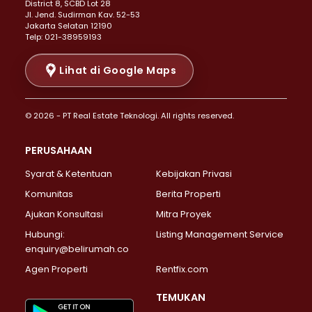
District 8, SCBD Lot 28
Properti Dijual di Senen >
JI. Jend. Sudirman Kav. 52-53
Jakarta Selatan 12190
Properti Dijual di Tanah Abang >
Telp: 021-38959193
Properti Dijual di Cikini >
Properti Dijual di Kramat >
Lihat di Google Maps
Properti Dijual di Pasar Baru >
Properti Dijual di Bendungan Hilir >
© 2026 - PT Real Estate Teknologi. All rights reserved.
Properti Dijual di Jakarta Selatan >
Properti Dijual di Cilandak >
PERUSAHAAN
Properti Dijual di Lebak Bulus >
Syarat & Ketentuan
Kebijakan Privasi
Properti Dijual di Gandaria Selatan >
Properti Dijual di Pondok Labu >
Komunitas
Berita Properti
Properti Dijual di Cipete Selatan >
Ajukan Konsultasi
Mitra Proyek
Properti Dijual di Jagakarsa >
Hubungi:
Listing Management Service
Properti Dijual di Lenteng Agung >
enquiry@belirumah.co
Properti Dijual di Senayan >
Agen Properti
Rentfix.com
Properti Dijual di Pondok Pinang >
Properti Dijual di Kebayoran Lama >
TEMUKAN
Properti Dijual di Kebayoran Baru >