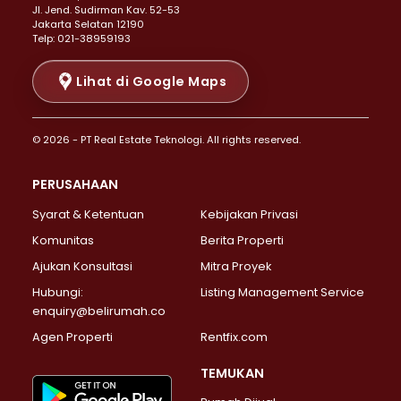
Properti Dijual di Senen >
JI. Jend. Sudirman Kav. 52-53
Jakarta Selatan 12190
Properti Dijual di Tanah Abang >
Telp: 021-38959193
Properti Dijual di Cikini >
Properti Dijual di Kramat >
Lihat di Google Maps
Properti Dijual di Pasar Baru >
Properti Dijual di Bendungan Hilir >
© 2026 - PT Real Estate Teknologi. All rights reserved.
Properti Dijual di Jakarta Selatan >
Properti Dijual di Cilandak >
PERUSAHAAN
Properti Dijual di Lebak Bulus >
Syarat & Ketentuan
Kebijakan Privasi
Properti Dijual di Gandaria Selatan >
Properti Dijual di Pondok Labu >
Komunitas
Berita Properti
Properti Dijual di Cipete Selatan >
Ajukan Konsultasi
Mitra Proyek
Properti Dijual di Jagakarsa >
Hubungi:
Listing Management Service
Properti Dijual di Lenteng Agung >
enquiry@belirumah.co
Properti Dijual di Senayan >
Agen Properti
Rentfix.com
Properti Dijual di Pondok Pinang >
Properti Dijual di Kebayoran Lama >
TEMUKAN
Properti Dijual di Kebayoran Baru >