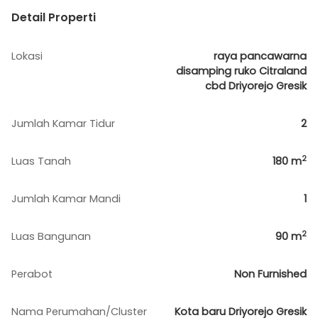
Detail Properti
Lokasi
raya pancawarna
disamping ruko Citraland
cbd Driyorejo Gresik
Jumlah Kamar Tidur
2
2
Luas Tanah
180
m
Jumlah Kamar Mandi
1
2
Luas Bangunan
90
m
Perabot
Non Furnished
Nama Perumahan/Cluster
Kota baru Driyorejo Gresik