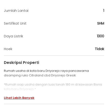
Jumlah Lantai
1
Sertifikat Unit
SHM
Daya Listrik
1300
Hoek
Tidak
Deskripsi Properti
Rumah usaha di kota baru Driyorejo raya pancawarna
disamping ruko Citraland cbd Driyorejo Gresik
*Rumah siap usaha dengan luas tanah 180 m di kawasan Bisnis
kota baru Driyorejo.*
Lihat Lebih Banyak
Spesifikasi :
Rumah usaha 1 lantai
- Luas Tanah: 180 m (9 x 20)