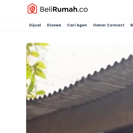
Dijual
Disewa
Cari Agen
Owner Connect
B