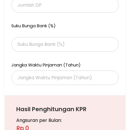
Fasilitas:
- AC (1 unit)
- TV (1 unit)
Suku Bunga Bank (%)
- Dapur (kitchen)
- Carport (muat hingga 7 mobil)
- Listrik: 3.500 watt
- Sertifikat Hak Milik (SHM), IMB, dan PBB lengkap
- Kondisi Bangunan: Tahun 2023, full furnished
Akses Strategis:
Jangka Waktu Pinjaman (Tahun)
- Dekat Tol Cikampek dan Tol Becakayu
- Dekat Stasiun Kereta Cepat Halim
- Dekat RS Duren Sawit
- Dekat BKT (Banjir Kanal Timur)
Harga: Rp 3,4 Miliar (Nego)
Hasil Penghitungan KPR
Angsuran per Bulan:
Rp 0