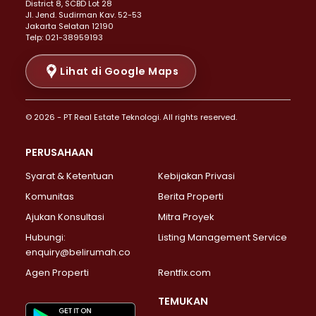
District 8, SCBD Lot 28
Properti Dijual di Senen >
JI. Jend. Sudirman Kav. 52-53
Jakarta Selatan 12190
Properti Dijual di Tanah Abang >
Telp: 021-38959193
Properti Dijual di Cikini >
Properti Dijual di Kramat >
Lihat di Google Maps
Properti Dijual di Pasar Baru >
Properti Dijual di Bendungan Hilir >
© 2026 - PT Real Estate Teknologi. All rights reserved.
Properti Dijual di Jakarta Selatan >
Properti Dijual di Cilandak >
PERUSAHAAN
Properti Dijual di Lebak Bulus >
Syarat & Ketentuan
Kebijakan Privasi
Properti Dijual di Gandaria Selatan >
Properti Dijual di Pondok Labu >
Komunitas
Berita Properti
Properti Dijual di Cipete Selatan >
Ajukan Konsultasi
Mitra Proyek
Properti Dijual di Jagakarsa >
Hubungi:
Listing Management Service
Properti Dijual di Lenteng Agung >
enquiry@belirumah.co
Properti Dijual di Senayan >
Agen Properti
Rentfix.com
Properti Dijual di Pondok Pinang >
Properti Dijual di Kebayoran Lama >
TEMUKAN
Properti Dijual di Kebayoran Baru >