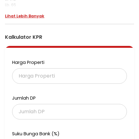
Lb. 65
Kt. 3+1
Lihat Lebih Banyak
Km. 1
SHM
Full renov
Posisi Tersewa
Kalkulator KPR
*Rp 875 jt nepis*
Harga Properti
Jumlah DP
Suku Bunga Bank (%)