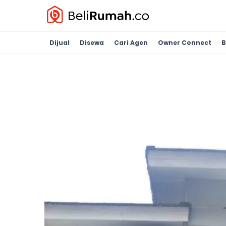
Dijual
Disewa
Cari Agen
Owner Connect
B