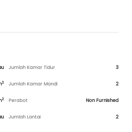
au
Jumlah Kamar Tidur
3
2
m
Jumlah Kamar Mandi
2
2
m
Perabot
Non Furnished
au
Jumlah Lantai
2