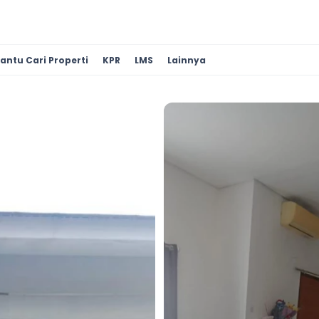
antu Cari Properti
KPR
LMS
Lainnya