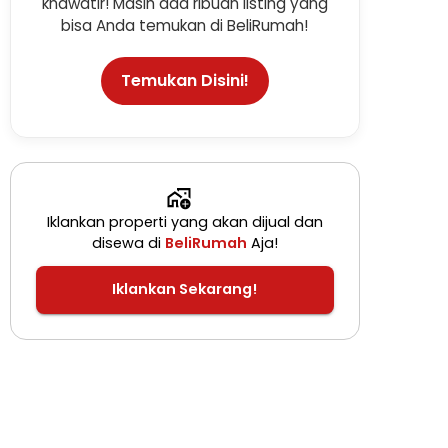
khawatir! Masih ada ribuan listing yang
bisa Anda temukan di BeliRumah!
Temukan Disini!
Iklankan properti yang akan dijual dan
disewa di
BeliRumah
Aja!
Iklankan Sekarang!