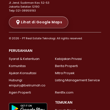
Properti Dijual di Senen >
JI. Jend. Sudirman Kav. 52-53
Jakarta Selatan 12190
Properti Dijual di Tanah Abang >
Telp: 021-38959193
Properti Dijual di Cikini >
Properti Dijual di Kramat >
Lihat di Google Maps
Properti Dijual di Pasar Baru >
Properti Dijual di Bendungan Hilir >
© 2026 - PT Real Estate Teknologi. All rights reserved.
Properti Dijual di Jakarta Selatan >
Properti Dijual di Cilandak >
PERUSAHAAN
Properti Dijual di Lebak Bulus >
Syarat & Ketentuan
Kebijakan Privasi
Properti Dijual di Gandaria Selatan >
Properti Dijual di Pondok Labu >
Komunitas
Berita Properti
Properti Dijual di Cipete Selatan >
Ajukan Konsultasi
Mitra Proyek
Properti Dijual di Jagakarsa >
Hubungi:
Listing Management Service
Properti Dijual di Lenteng Agung >
enquiry@belirumah.co
Properti Dijual di Senayan >
Agen Properti
Rentfix.com
Properti Dijual di Pondok Pinang >
Properti Dijual di Kebayoran Lama >
TEMUKAN
Properti Dijual di Kebayoran Baru >